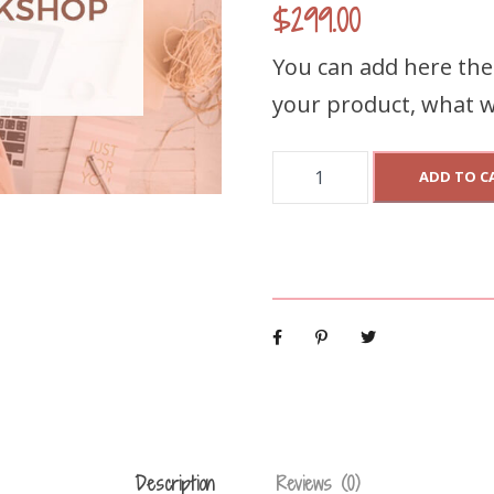
$
299.00
You can add here th
your product, what wi
M
ADD TO C
y
S
u
p
e
r
W
o
Description
Reviews (0)