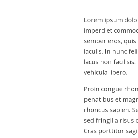
Lorem ipsum dolor 
imperdiet commodo 
semper eros, quis
iaculis. In nunc fe
lacus non facilisis
vehicula libero.
Proin congue rhonc
penatibus et magn
rhoncus sapien. Sed
sed fringilla risu
Cras porttitor sagi