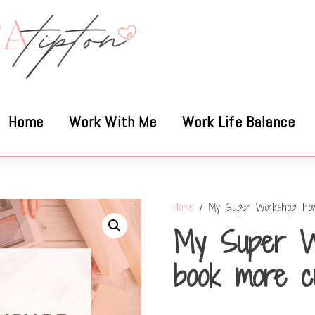
Home
Work With Me
Work Life Balance
Home
/ My Super Workshop: How 
My Super W
book more c