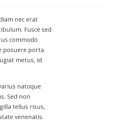
 diam nec erat
tibulum. Fusce sed
purus commodo
sce posuere porta
eugiat metus, id
 varius natoque
us. Sed non
lla tellus risus,
utate venenatis.