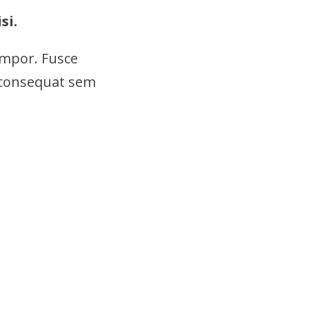
si.
tempor. Fusce
s consequat sem