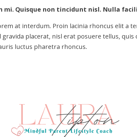
o
mi. Quisque non tincidunt nisl. Nulla facili
o
k
lorem at interdum. Proin lacinia rhoncus elit a 
m
l gravida placerat, nisl erat posuere tellus, qui
o
auris luctus pharetra rhoncus.
r
e
c
u
s
t
o
m
e