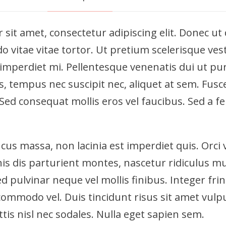
r
k
sit amet, consectetur adipiscing elit. Donec ut
s
vitae vitae tortor. Ut pretium scelerisque ves
h
 imperdiet mi. Pellentesque venenatis dui ut 
o
lis, tempus nec suscipit nec, aliquet at sem. Fu
p
. Sed consequat mollis eros vel faucibus. Sed a f
:
H
o
us massa, non lacinia est imperdiet quis. Orci
w
is dis parturient montes, nascetur ridiculus m
t
 pulvinar neque vel mollis finibus. Integer fringi
o
s commodo vel. Duis tincidunt risus sit amet vulp
b
ttis nisl nec sodales. Nulla eget sapien sem.